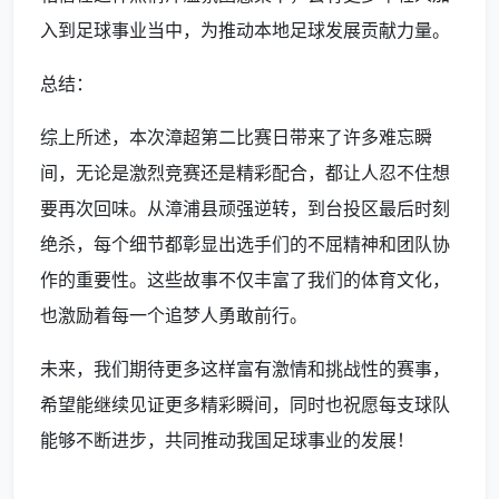
入到足球事业当中，为推动本地足球发展贡献力量。
总结：
综上所述，本次漳超第二比赛日带来了许多难忘瞬
间，无论是激烈竞赛还是精彩配合，都让人忍不住想
要再次回味。从漳浦县顽强逆转，到台投区最后时刻
绝杀，每个细节都彰显出选手们的不屈精神和团队协
作的重要性。这些故事不仅丰富了我们的体育文化，
也激励着每一个追梦人勇敢前行。
未来，我们期待更多这样富有激情和挑战性的赛事，
希望能继续见证更多精彩瞬间，同时也祝愿每支球队
能够不断进步，共同推动我国足球事业的发展！