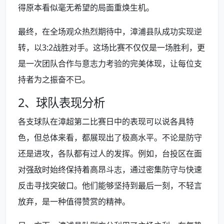
得原本看似毫无希望的局面重焕生机。
最终，在全场观众热烈期待中，漳浦县队成功实现逆
转，以3:2战胜对手。这场比赛不仅仅是一场胜利，更
是一次团队合作与意志力考验的完美体现，让每位支
持者为之振奋不已。
2、球队表现分析
各支球队在漳超第二比赛日中的表现可以说各具特
色，但总体来看，都展现出了极高水平。不论是防守
还是进攻，各队都有过人的发挥。例如，台投区在面
对强敌时始终保持着高昂斗志，通过密集防守与快速
反击寻找突破口。他们能够坚持到最后一刻，不轻言
放弃，是一种值得赞赏的精神。