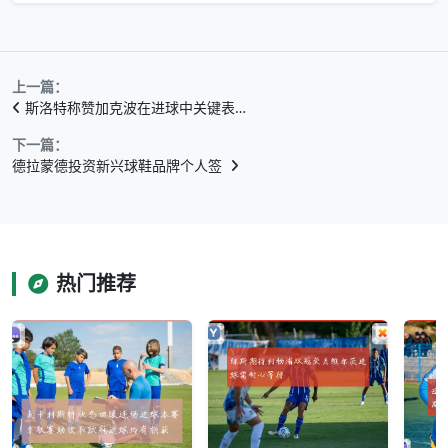
上一篇：
斯洛特称赞加克波在进球中关键表…
下一篇：
德拉蒙德投资新兴球鞋品牌个人签
热门推荐