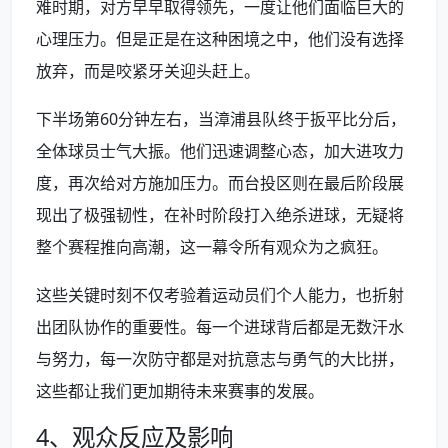
难时期，对方早早取得领先，一度让他们面临巨大的
心理压力。但是正是在这种困境之中，他们没有选择
放弃，而是咬紧牙关迎头赶上。
下半场第60分钟左右，当漳浦县队终于扳平比分后，
全体球员士气大振。他们迅速调整心态，加大进攻力
度，再次给对方施加压力。而台投区则在最后阶段展
现出了极强韧性，在补时阶段打入绝杀进球，无疑将
整个赛程推向高潮，这一幕令所有观众为之疯狂。
这些关键时刻不仅考验着运动员们个人能力，也折射
出团队协作的重要性。每一个进球背后都是无数汗水
与努力，每一次防守都是对抗意志与勇气的大比拼，
这些都让我们更加期待未来赛事的发展。
4、观众反应及影响