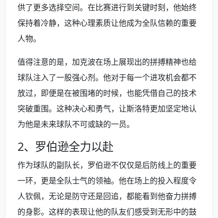
供了更多选择空间。在比赛进行到关键时刻，他始终
保持着冷静，这种心理素质让他成为全队信赖的重要
人物。
值得注意的是，加克波在场上展现出的拼搏精神也给
球队注入了一股强心剂。他对于每一个进攻机会都不
放过，即便是在被围堵的时候，也能凭借自己的技术
突破重围。这种决心和勇气，让斯洛特更加坚定地认
为他是未来球队不可或缺的一员。
2、罗伯逊全力以赴
作为球队的副队长，罗伯逊不仅仅是后防线上的重要
一环，更是全队士气的领袖。他在场上的投入程度令
人钦佩，无论是防守还是回追，都能看到他奋力拼搏
的身影。这样的表现让他的队友们感受到无形中的鼓