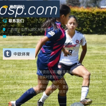
推荐网站
联系我们
广西南宁市西乡塘区大学东路120号
support@1zosp.com
中欧体育
中欧体育官网提供全面体育资讯与高清赛事直播服务，涵盖足球、篮
球、网球及综合项目。平台实时更新比分、赛程安排、球员数据及战
术分析，同时提供赛后精彩回放。用户可在社区互动、分享观点和参
与竞猜活动。中欧体育官网以内容权威、更新及时和互动体验为核
心，为球迷提供专业、便捷的观赛和资讯平台