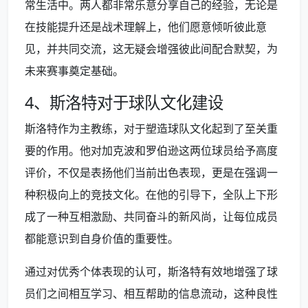
常生活中。两人都非常乐意分享自己的经验，无论是
在技能提升还是战术理解上，他们愿意倾听彼此意
见，并共同交流，这无疑会增强彼此间配合默契，为
未来赛事奠定基础。
4、斯洛特对于球队文化建设
斯洛特作为主教练，对于塑造球队文化起到了至关重
要的作用。他对加克波和罗伯逊这两位球员给予高度
评价，不仅是表扬他们当前出色表现，更是在强调一
种积极向上的竞技文化。在他的引导下，全队上下形
成了一种互相激励、共同奋斗的新风尚，让每位成员
都能意识到自身价值的重要性。
通过对优秀个体表现的认可，斯洛特有效地增强了球
员们之间相互学习、相互帮助的信息流动，这种良性