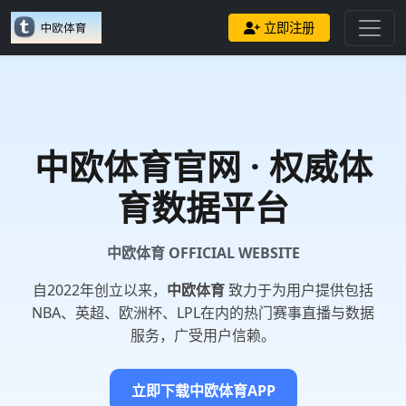
立即注册
中欧体育
官网 · 权威体
育数据平台
中欧体育 OFFICIAL WEBSITE
自2022年创立以来，
中欧体育
致力于为用户提供包括
NBA、英超、欧洲杯、LPL在内的热门赛事直播与数据
服务，广受用户信赖。
立即下载中欧体育APP