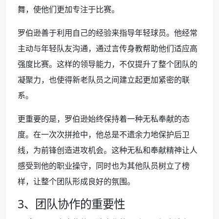
舞，使他们更加专注于比赛。
罗伯逊善于利用自己的经验来指导年轻球员。他经常
主动与年轻队友沟通，通过言传身教帮助他们适应高
强度比赛。这样的领导能力，不仅提升了整个团队的
凝聚力，也使得新老队员之间建立起更加紧密的联
系。
更重要的是，罗伯逊始终保持着一种无私奉献的态
度。在一次次拼抢中，他总是不遗余力地保护后卫
线，为前锋创造进攻机会。这种无私和奉献精神让人
感受到他的职业操守，同时也为其他队员树立了榜
样，让整个团队形成良好的氛围。
3、团队协作的重要性