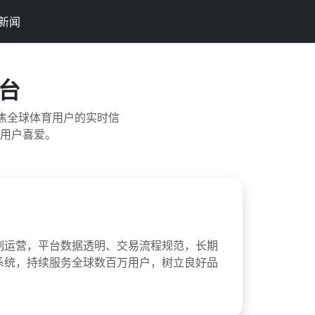
新闻
平台
焦全球体育用户的实时信
用户喜爱。
制运营，平台数据透明、交易流程规范，长期
系统，持续服务全球数百万用户，树立良好品