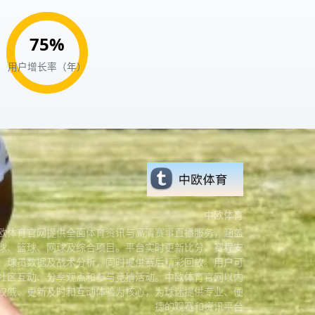
75%
用户增长率（年）
中欧体育
欧体育官网提供全面体育资讯与高清赛事直播服务，涵盖
球、篮球、网球及综合项目。平台实时更新比分、赛程安
、球员数据及战术分析，同时提供赛后精彩回放。用户可
社区互动、分享观点和参与竞猜活动。中欧体育官网以内
权威、更新及时和互动体验为核心，为球迷提供专业、便
捷的观赛和资讯平台