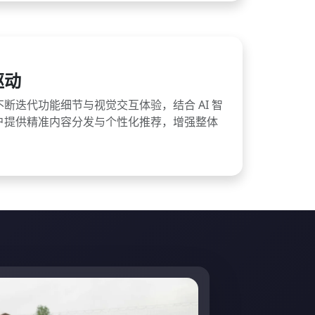
驱动
断迭代功能细节与视觉交互体验，结合 AI 智
户提供精准内容分发与个性化推荐，增强整体