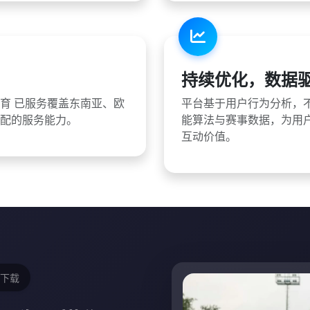
持续优化，数据
育 已服务覆盖东南亚、欧
平台基于用户行为分析，不
配的服务能力。
能算法与赛事数据，为用
互动价值。
次下载