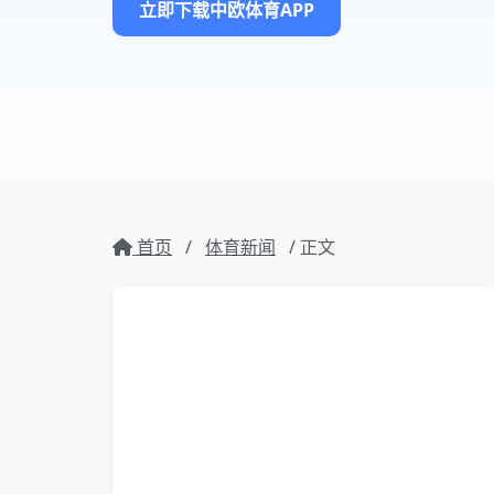
立即下载中欧体育APP
首页
/
体育新闻
/ 正文