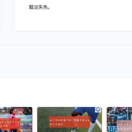
黯淡失色。