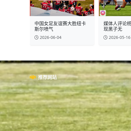
中国女足友谊赛大胜纽卡
媒体人评论
斯尔喷气
现黑子无
2026-06-04
2026-05-16
推荐网站