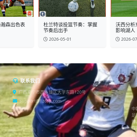
杨瀚森出色表
杜兰特谈投篮节奏：掌握
沃西分析
节奏后出手
影响湖人
2026-05-01
2026-07
联系我们
广西南宁市西乡塘区大学东路120号
support@1zosp.com
中
足
排
在
容