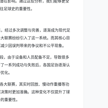
的潜在影响。通过这些分析，我们能够更全
过往足球史的重要性。
以来，经过多次调整与完善，逐渐成为现代足
各大联赛纷纷引入了这一系统。而其核心目
而减少因误判带来的争议和不公平现象。
阶段，由于设备和人员配备不足，导致很多
历了一系列成功与失败后，各国足协逐渐认
行优化。
和各大联赛，其实时回放、慢动作重播等功
键决策时更加准确。这种变化不仅提升了球
争的重要性。