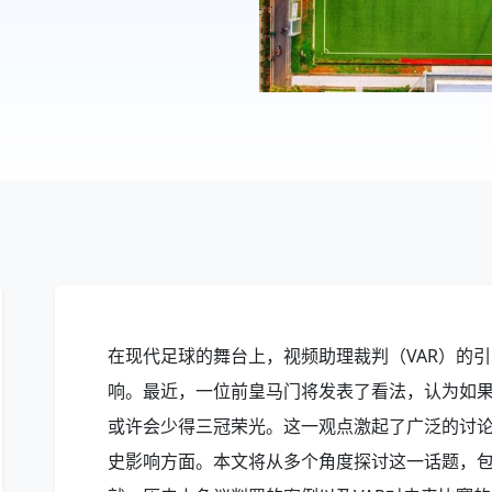
在现代足球的舞台上，视频助理裁判（VAR）的
响。最近，一位前皇马门将发表了看法，认为如果
或许会少得三冠荣光。这一观点激起了广泛的讨论
史影响方面。本文将从多个角度探讨这一话题，包