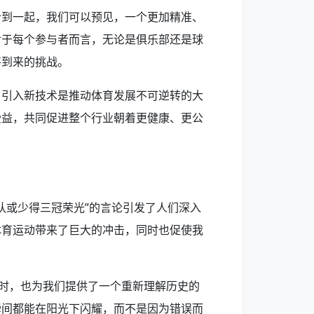
合到一起，我们可以预见，一个更加精准、
对于每个参与者而言，无论是俱乐部还是球
将到来的挑战。
，引入新技术是推动体育发展不可逆转的大
受益，共同促进整个行业朝着更健康、更公
一队或少得三冠荣光”的言论引发了人们深入
体育运动带来了巨大的冲击，同时也促使我
同时，也为我们提供了一个重新理解历史的
瞬间都能在阳光下闪耀，而不是因为错误而