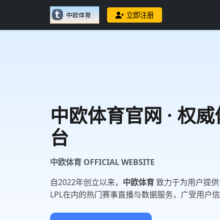
立即注册
中欧体育
官网 · 权
台
中欧体育 OFFICIAL WEBSITE
自2022年创立以来，
中欧体育
致力于为用户提供
LPL在内的热门赛事直播与数据服务，广受用户