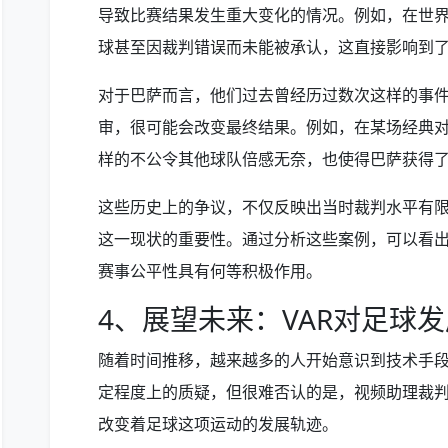
导致比赛结果发生重大变化的情况。例如，在世
球甚至因裁判错误而未能被承认，这直接影响到
对于巴萨而言，他们过去曾经历过数次这样的事件
审，很可能会改变最终结果。例如，在某场经典
样的不公令其他球队倍感无奈，也使得巴萨获得
这些历史上的争议，不仅反映出当时裁判水平有
这一现状的重要性。通过分析这些案例，可以看出
赛事公平性具有何等积极作用。
4、展望未来：VAR对足球
随着时间推移，越来越多的人开始意识到技术手
定程度上的质疑，但很难否认的是，视频助理裁判
改变着足球这项运动的发展轨迹。