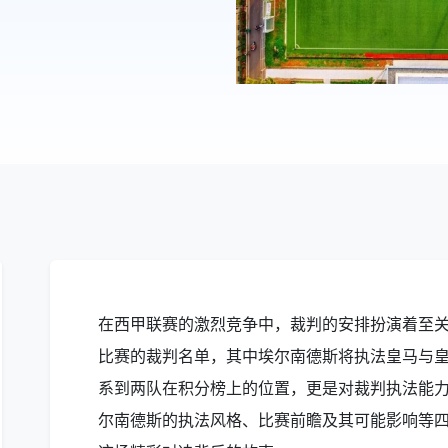
在西甲联赛的激烈竞争中，裁判的安排扮演着至
比赛的裁判名单，其中埃尔南德斯将执法皇马与
系到两队在积分榜上的位置，更是对裁判执法能
尔南德斯的执法风格、比赛前瞻及其可能影响等