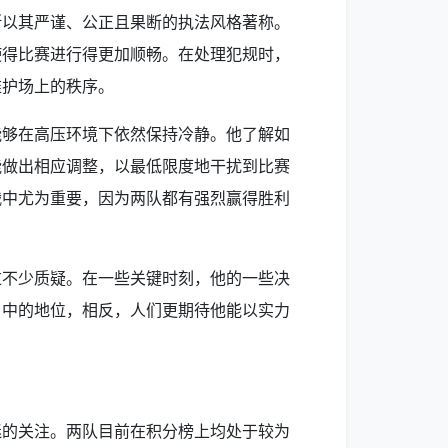
斯以其严谨、公正且果断的执法风格著称。
使得比赛进行得更加顺畅。在处理犯规时，
维护场上的秩序。
能够在高压环境下依然保持冷静。他了解如
能做出相应调整，以最低限度地干扰到比赛
战中尤为重要，因为两队都有强烈赢得胜利
过不少质疑。在一些关键时刻，他的一些决
目中的地位，相反，人们更期待他能以实力
迷的关注。两队目前在积分榜上均处于较为