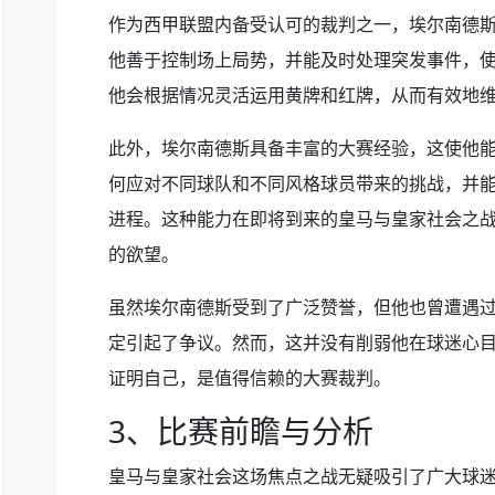
作为西甲联盟内备受认可的裁判之一，埃尔南德
他善于控制场上局势，并能及时处理突发事件，
他会根据情况灵活运用黄牌和红牌，从而有效地
此外，埃尔南德斯具备丰富的大赛经验，这使他
何应对不同球队和不同风格球员带来的挑战，并
进程。这种能力在即将到来的皇马与皇家社会之
的欲望。
虽然埃尔南德斯受到了广泛赞誉，但他也曾遭遇
定引起了争议。然而，这并没有削弱他在球迷心
证明自己，是值得信赖的大赛裁判。
3、比赛前瞻与分析
皇马与皇家社会这场焦点之战无疑吸引了广大球