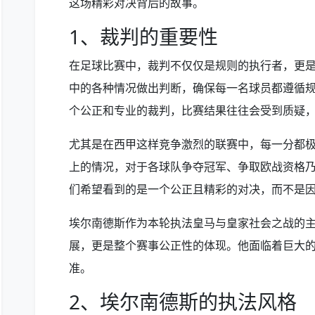
这场精彩对决背后的故事。
1、裁判的重要性
在足球比赛中，裁判不仅仅是规则的执行者，更
中的各种情况做出判断，确保每一名球员都遵循
个公正和专业的裁判，比赛结果往往会受到质疑
尤其是在西甲这样竞争激烈的联赛中，每一分都
上的情况，对于各球队争夺冠军、争取欧战资格
们希望看到的是一个公正且精彩的对决，而不是
埃尔南德斯作为本轮执法皇马与皇家社会之战的
展，更是整个赛事公正性的体现。他面临着巨大
准。
2、埃尔南德斯的执法风格