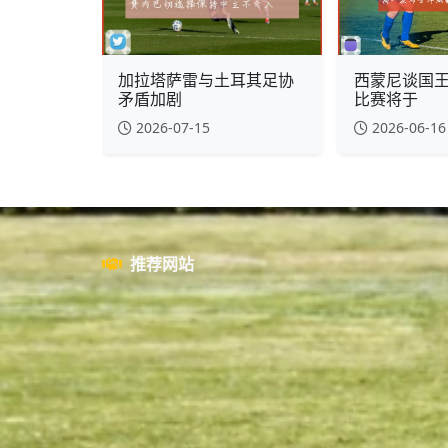
加拉塔萨雷与土耳其足协
西蒙尼谈国
矛盾加剧
比赛将于
2026-07-15
2026-06-16
推荐网站