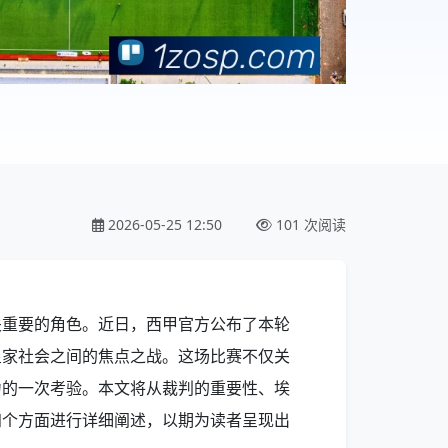
2026-05-25 12:50
101 次阅读
关重要的角色。近日，西甲官方公布了本轮
皇家社会之间的焦点之战。这场比赛不仅关
力的一次考验。本文将从裁判的重要性、埃
四个方面进行详细阐述，以期为读者呈现出