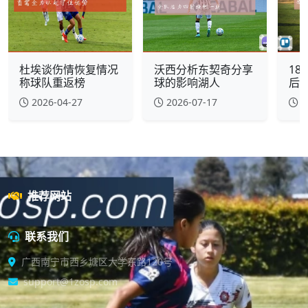
杜埃谈伤情恢复情况
沃西分析东契奇分享
1
称球队重返榜
球的影响湖人
后
2026-04-27
2026-07-17
2
推荐网站
联系我们
广西南宁市西乡塘区大学东路120号
support@1zosp.com