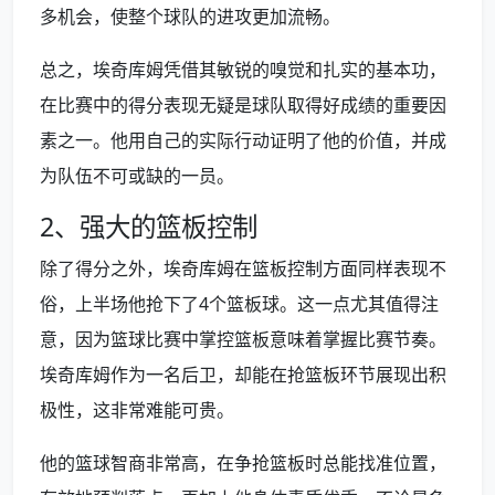
多机会，使整个球队的进攻更加流畅。
总之，埃奇库姆凭借其敏锐的嗅觉和扎实的基本功，
在比赛中的得分表现无疑是球队取得好成绩的重要因
素之一。他用自己的实际行动证明了他的价值，并成
为队伍不可或缺的一员。
2、强大的篮板控制
除了得分之外，埃奇库姆在篮板控制方面同样表现不
俗，上半场他抢下了4个篮板球。这一点尤其值得注
意，因为篮球比赛中掌控篮板意味着掌握比赛节奏。
埃奇库姆作为一名后卫，却能在抢篮板环节展现出积
极性，这非常难能可贵。
他的篮球智商非常高，在争抢篮板时总能找准位置，