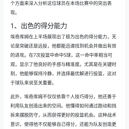
个方面来深入分析这位球员在本场比赛中的突出表
现。
1、出色的得分能力
埃奇库姆在上半场展现出了极为出色的得分能力，无
论是突破还是远投，他都能迅速找到机会并做出有效
的进攻。在7次投篮中命中5球，这一命中率相当可
观，显示了他良好的手感与精准度。尤其是在关键时
刻，他能够保持冷静，并选择最优解进行投篮，这对
于球队来说至关重要。
此外，埃奇库姆不仅仅依靠个人技巧得分，他还善于
利用队友创造出来的空间。他懂得如何通过跑动和挡
拆来摆脱防守，从而获得更好的投篮机会。这种战术
意识，使得他不仅能够自己得分，还能为队友创造更