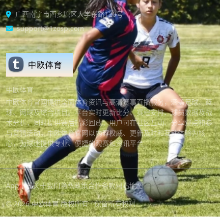
广西南宁市西乡塘区大学东路120号
support@1zosp.com
中欧体育
中欧体育官网提供全面体育资讯与高清赛事直播服务，涵盖足球、篮
球、网球及综合项目。平台实时更新比分、赛程安排、球员数据及战
术分析，同时提供赛后精彩回放。用户可在社区互动、分享观点和参
与竞猜活动。中欧体育官网以内容权威、更新及时和互动体验为核
心，为球迷提供专业、便捷的观赛和资讯平台
App下载
关于我们
隐私政策
合作条款
网站地图
© 2026 中欧体育 版权所有 · 保留所有权利