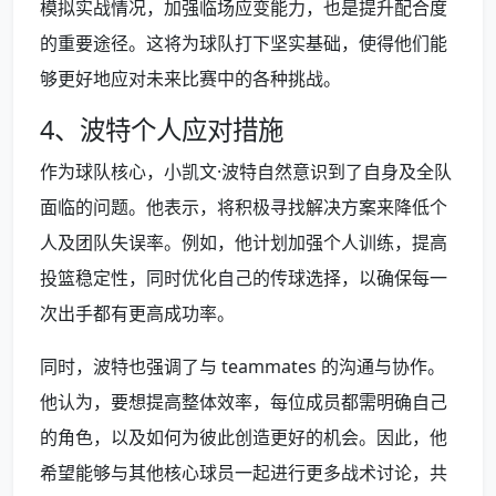
模拟实战情况，加强临场应变能力，也是提升配合度
的重要途径。这将为球队打下坚实基础，使得他们能
够更好地应对未来比赛中的各种挑战。
4、波特个人应对措施
作为球队核心，小凯文·波特自然意识到了自身及全队
面临的问题。他表示，将积极寻找解决方案来降低个
人及团队失误率。例如，他计划加强个人训练，提高
投篮稳定性，同时优化自己的传球选择，以确保每一
次出手都有更高成功率。
同时，波特也强调了与 teammates 的沟通与协作。
他认为，要想提高整体效率，每位成员都需明确自己
的角色，以及如何为彼此创造更好的机会。因此，他
希望能够与其他核心球员一起进行更多战术讨论，共