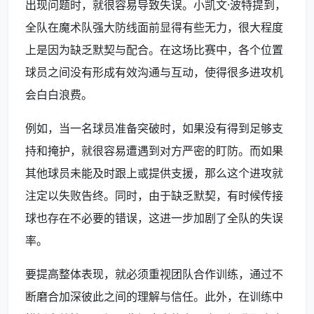
出现问题时，就很容易导致失误。小凯文·波特提到，
全队在魔术队强大防线面前显得有些无力，很大程度
上是因为缺乏默契与配合。在这场比赛中，各个位置
球员之间没有形成有效沟通与互动，使得很多进攻机
会白白浪费。
例如，当一名球员准备突破时，如果没有得到足够支
持和掩护，就很容易遭遇到对方严密的盯防。而如果
其他球员未能及时跟上或提供支援，那么这个进攻就
注定以失败告终。同时，由于缺乏默契，有时候传接
球也存在不必要的错误，这进一步加剧了全队的失误
率。
要提高整体表现，就必须重视团队合作训练，通过不
断磨合加深彼此之间的理解与信任。此外，在训练中